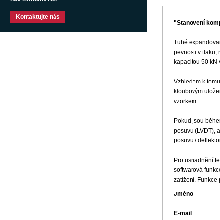
Kontaktujte nás
"Stanovení komp
Tuhé expandované
pevnosti v tlaku,
kapacitou 50 kN 
Vzhledem k tomu,
kloubovým uložen
vzorkem.
Pokud jsou během
posuvu (LVDT), a
posuvu / deflekt
Pro usnadnění te
softwarová funkc
zatížení. Funkce 
Jméno
E-mail